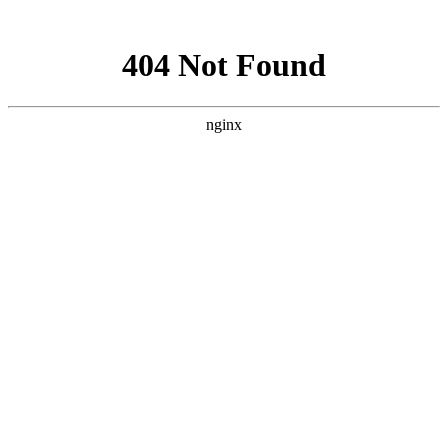
网站地图
米娜时尚网
米娜时尚网
服饰潮流
LIFE&STYLE;
美容情报